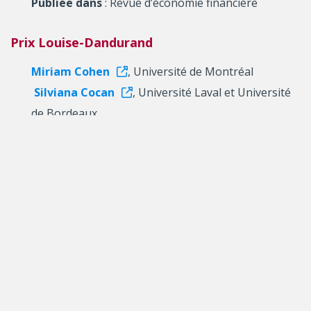
Publiée dans
: Revue d’économie financière
Prix Louise-Dandurand
Miriam Cohen
, Université de Montréal
Silviana Cocan
, Université Laval et Université
de Bordeaux
Article primé
: La dualité de la responsabilité
internationale de l’État et la responsabilité pénale
individuelle dans le cadre de la guerre russo-
ukrainienne : une analyse à la lumière de la
poursuite de l’acte d’agression et des crimes de
guerre
Publiée dans
: Revue québécoise de droit
international / Quebec Journal of International Law