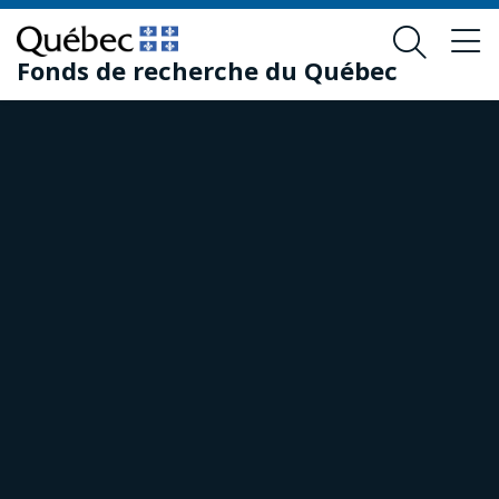
Passer
Passer
au
au
Fonds de recherche du Québec
contenu
pied
principal
de
page