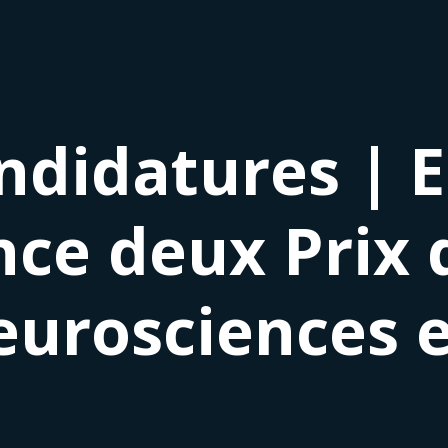
ndidatures | 
ce deux Prix 
neurosciences 