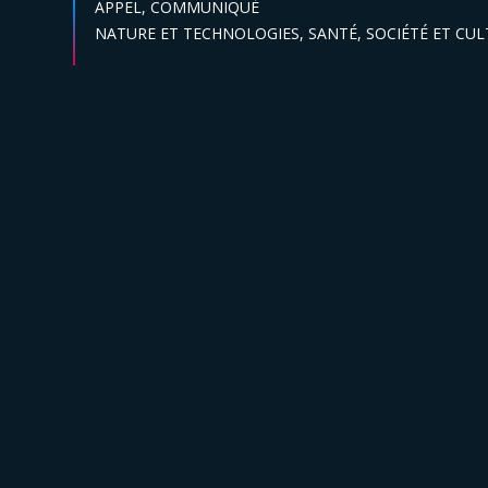
Catégories :
APPEL,
COMMUNIQUÉ
Secteur :
NATURE ET TECHNOLOGIES,
SANTÉ,
SOCIÉTÉ ET CU