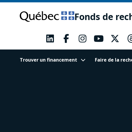
Passer
Passer
au
au
Fonds de rec
contenu
pied
principal
de
page
Trouver un financement
Faire de la re