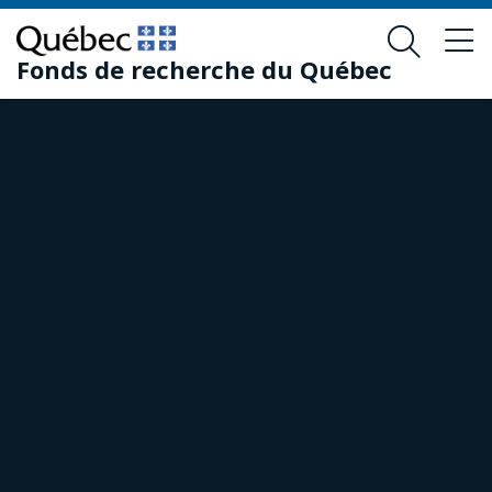
Passer
Passer
au
au
Fonds de recherche du Québec
contenu
pied
principal
de
page