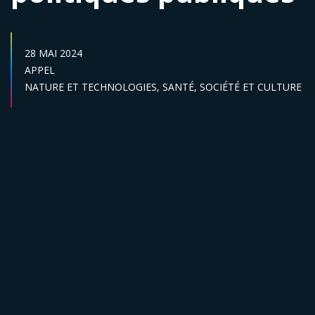
DATE DE PUBLICATION :
28 MAI 2024
Catégories :
APPEL
Secteur :
NATURE ET TECHNOLOGIES,
SANTÉ,
SOCIÉTÉ ET CULTURE