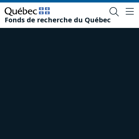
Passer
Passer
au
au
Fonds de recherche du Québec
contenu
pied
principal
de
page