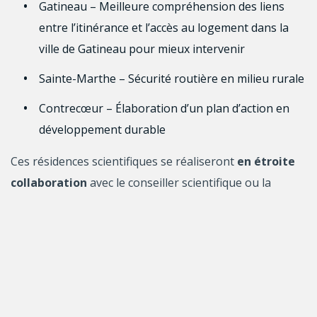
Gatineau
– Meilleure compréhension des liens
entre l’itinérance et l’accès au logement dans la
ville de Gatineau pour mieux intervenir
Sainte-Marthe
– Sécurité routière en milieu rurale
Contrecœur
– Élaboration d’un plan d’action en
développement durable
Ces résidences scientifiques se réaliseront
en étroite
collaboration
avec le conseiller scientifique ou la
conseillère scientifique déjà impliquée dans la ville ou la
municipalité. Il s’agit d’une occasion unique pour les
personnes candidates de profiter de leur expérience à
identifier, analyser et solutionner des enjeux à l’échelle
municipale.