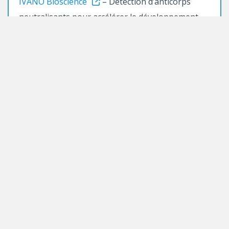
IVANO Bioscience
– Détection d’anticorps
neutralisants pour accélérer le développement
des vaccins et des immunothé
RÉCIPIENDAIRES
Samuel Babity
– Ph.D en pharmacie
NOM ET PROJET D'ENTREPRISE
mTatt
– Microtatouages fonctionnels
fluorescents pour le suivi non-invasive de
l’insuffisance cardiaque à domicile
RÉCIPIENDAIRES
Yanfa Zhuang
– Ph.D en génie chimique