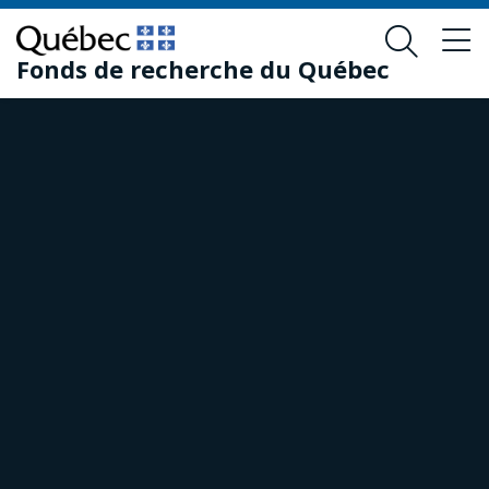
Passer
Passer
au
au
Fonds de recherche du Québec
contenu
pied
principal
de
page