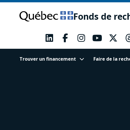
Passer
Passer
au
au
Fonds de rec
contenu
pied
principal
de
page
Trouver un financement
Faire de la re