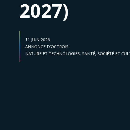
2027)
DATE DE PUBLICATION :
11 JUIN 2026
Catégories :
ANNONCE D'OCTROIS
Secteur :
NATURE ET TECHNOLOGIES,
SANTÉ,
SOCIÉTÉ ET CU