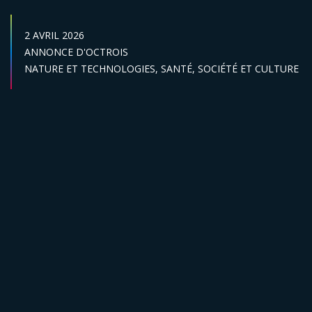
DATE DE PUBLICATION :
2 AVRIL 2026
Catégories :
ANNONCE D'OCTROIS
Secteur :
NATURE ET TECHNOLOGIES,
SANTÉ,
SOCIÉTÉ ET CULTURE