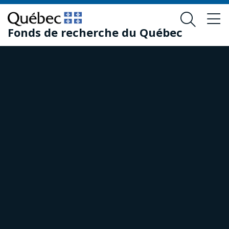
Passer
Passer
au
au
Fonds de recherche du Québec
contenu
pied
principal
de
page