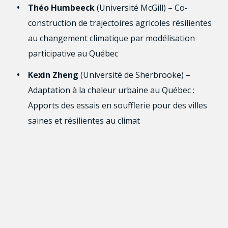
Théo Humbeeck
(Université McGill) – Co-
construction de trajectoires agricoles résilientes
au changement climatique par modélisation
participative au Québec
Kexin Zheng
(Université de Sherbrooke) –
Adaptation à la chaleur urbaine au Québec :
Apports des essais en soufflerie pour des villes
saines et résilientes au climat
Pegdwendé Dorus Elwès Combéré
(Institut
national de la recherche scientifique [INRS]) –
Extractivisme vert en débat : Conflits,
mobilisations et économies morales. Une analyse
comparative des contestations minières au
Québec et au Burkina Faso