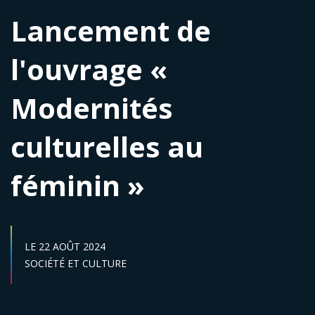
Lancement de
l'ouvrage «
Modernités
culturelles au
féminin »
DATE DE DÉBUT :
LE
22 AOÛT 2024
Secteur :
SOCIÉTÉ ET CULTURE