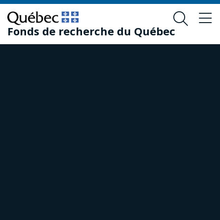
Passer
Passer
au
au
Fonds de recherche du Québec
contenu
pied
principal
de
page