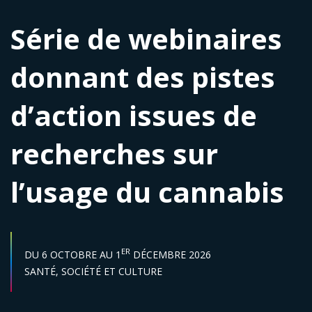
Série de webinaires
donnant des pistes
d’action issues de
recherches sur
l’usage du cannabis
DATE DE DÉBUT :
DATE DE FIN :
ER
DU
6 OCTOBRE
AU
1
DÉCEMBRE 2026
Secteur :
SANTÉ,
SOCIÉTÉ ET CULTURE