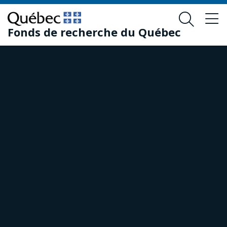
Passer
Passer
au
au
Fonds de recherche du Québec
contenu
pied
principal
de
page