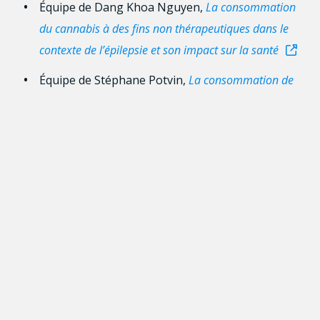
Équipe de Dang Khoa Nguyen,
La consommation
du cannabis à des fins non thérapeutiques dans le
contexte de l’épilepsie et son impact sur la santé
Équipe de Stéphane Potvin,
La consommation de
cannabis nuit-elle au fonctionnement du cerveau des
personnes atteintes d’un trouble psychotique
?
er
1
décembre 2026, 12 h à 13 h : Habitudes de
consommation et modulation des effets
S’inscrire
Équipe de José Côté,
« Joint Effort » une application
mobile de prévention et de réduction des méfaits :
adaptation et évaluation auprès de consommateurs
de cannabis