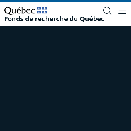
Passer
Passer
au
au
Fonds de recherche du Québec
contenu
pied
principal
de
page