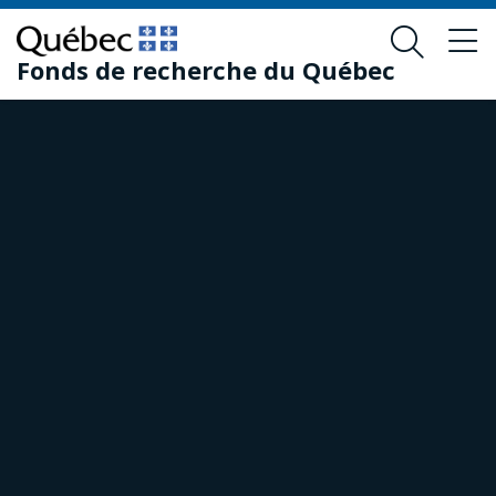
Passer
Passer
au
au
Fonds de recherche du Québec
contenu
pied
principal
de
page