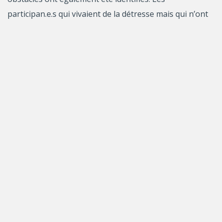
participan.e.s qui vivaient de la détresse mais qui n’ont
pas cherché d’aide ont indiqué que leur manque de
connaissances, leur désir de régler eux-mêmes leurs
problèmes et les contraintes logistiques ont limité leur
recherche d’aide.
La principale piste de solution ou piste d’action
.
Pour encourager l’utilisation des services disponibles, il
est essentiel de les faire connaître de manière intégrée
et dans un format facile d’accès. Les interventions
futures devraient s’appuyer sur les données probantes
en matière de recherche d’aide chez les jeunes et
mettre l’accent sur la littératie en santé mentale et la
connaissance de soi.
La principale retombée si cette piste d’action était