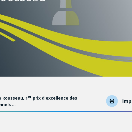
er
 Rousseau, 1
prix d'excellence des
Imp
nnels …
 IBIS, GREB, PROTEO