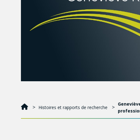
Geneviève
Histoires et rapports de recherche
professio
er
1
prix : Geneviève Rousseau
, Université Laval,