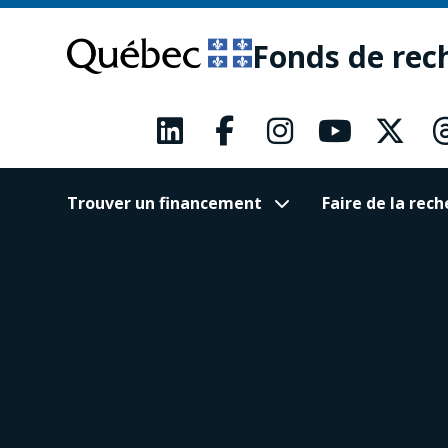
Passer
Passer
au
au
Fonds de rec
contenu
pied
principal
de
page
Trouver un financement
Faire de la re