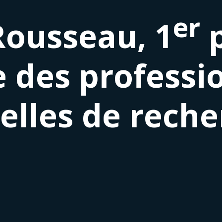
er
Rousseau, 1
p
e des professi
elles de rech