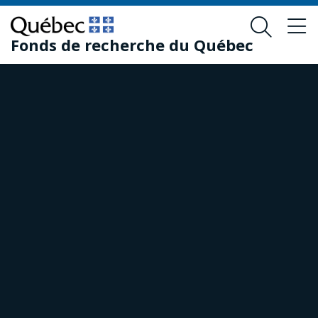
Passer
Passer
au
au
Fonds de recherche du Québec
contenu
pied
principal
de
page