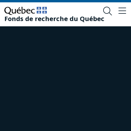
Passer
Passer
au
au
Fonds de recherche du Québec
contenu
pied
principal
de
page