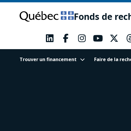
Passer
Passer
au
au
Fonds de rec
contenu
pied
principal
de
page
Trouver un financement
Faire de la re