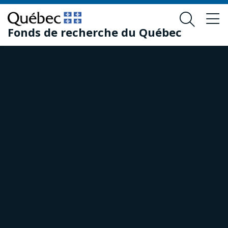
Passer
Passer
au
au
Fonds de recherche du Québec
contenu
pied
principal
de
page