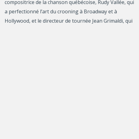
compositrice de la chanson québécoise, Rudy Vallée, qui
a perfectionné l’art du crooning à Broadway et à
Hollywood, et le directeur de tournée Jean Grimaldi, qui
a fait connaître Alys Robi ou Olivier Guimond fils dans
tout le Nord-Est américain? Tous les trois
entretiennent des liens étroits avec les communautés
issues d’un siècle de migration canadienne-française
vers la Nouvelle-Angleterre. Tous les trois, artistes
populaires eux-mêmes migrants ou descendants de
migrants, sont des figures subversives, nomades, qui
s’opposent au mode d’être et de pensée sédentaire en
parcourant les routes qui vont de Montréal à New York.
Mille après mille
raconte tout autant l’histoire de ces
artistes que celle des familles ouvrières qu’ils ont
diverties et pour qui la mobilité était un mode de