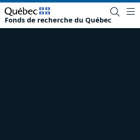
Passer
Passer
au
au
Fonds de recherche du Québec
contenu
pied
principal
de
page