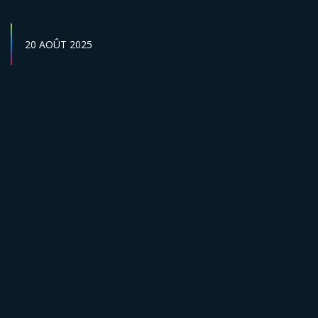
DATE DE PUBLICATION :
20 AOÛT 2025