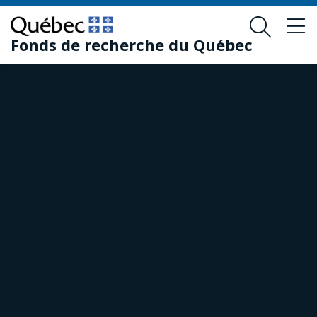
Passer
Passer
au
au
Fonds de recherche du Québec
contenu
pied
principal
de
page