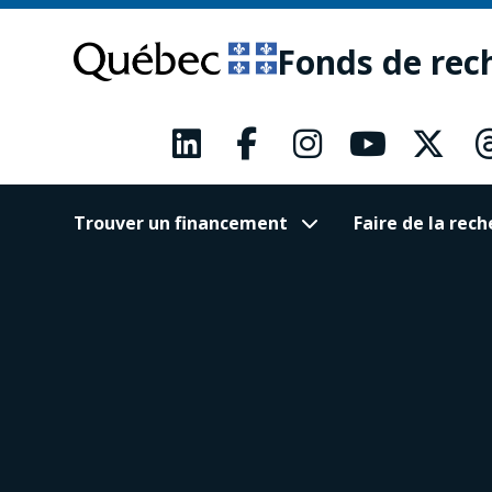
Passer
Passer
au
au
Fonds de rec
contenu
pied
principal
de
page
Trouver un financement
Faire de la re