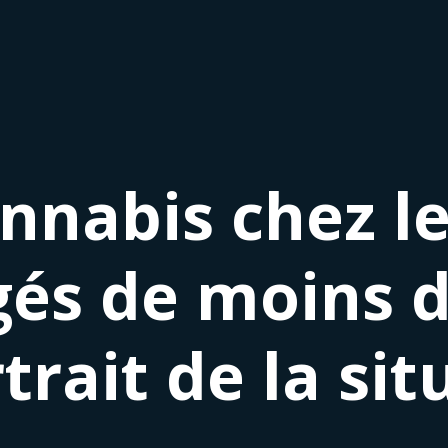
nnabis chez l
gés de moins d
rait de la sit