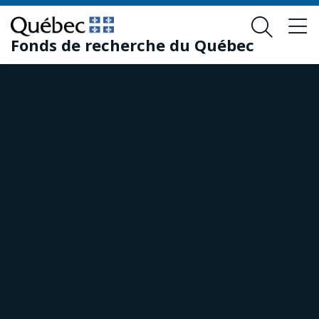
Passer
Passer
au
au
Fonds de recherche du Québec
contenu
pied
principal
de
page