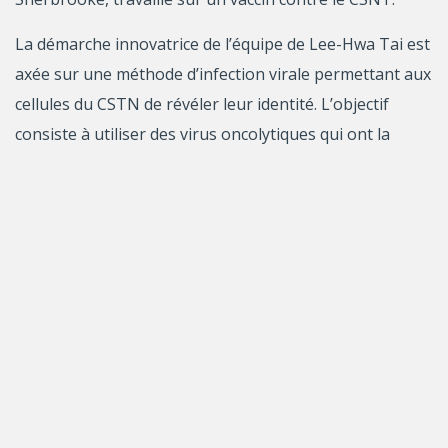
La démarche innovatrice de l’équipe de Lee-Hwa Tai est
axée sur une méthode d’infection virale permettant aux
cellules du CSTN de révéler leur identité. L’objectif
consiste à utiliser des virus oncolytiques qui ont la
capacité de pénétrer spécifiquement les cellules
cancéreuses. Une fois à l’intérieur de la cellule, le virus
se réplique et se propage, détruisant la cellule
cancéreuse de l’hôte. En réaction, cette cellule active ses
mécanismes de défense immunitaire et déclenche des
réponses inflammatoires. Il s’avère que ces réactions
provoquées par l’infection virale fournissent des
informations précieuses sur les caractéristiques
biologiques et immunologiques des cellules
cancéreuses. Ainsi, l’équipe du CRCHUS cherche à créer