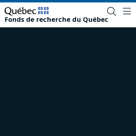
Passer
Passer
au
au
Fonds de recherche du Québec
contenu
pied
principal
de
page