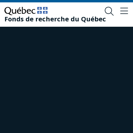
Passer
Passer
au
au
Fonds de recherche du Québec
contenu
pied
principal
de
page