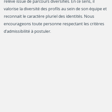
relève issue de parcours diversifiés. En ce sens, il
valorise la diversité des profils au sein de son équipe et
reconnait le caractère pluriel des identités. Nous
encourageons toute personne respectant les critères
d’admissibilité à postuler.
Nous vous invitons à diffuser largement cette invitation
auprès de collègues susceptibles d’être intéressés par
les activités du CIE.
À propos du CIE
Le CIE est un comité consultatif du FRQ qui a pour
mandat de proposer des stratégies visant à favoriser le
rayonnement, la réussite et le bien-être de la relève en
recherche. Pour ce faire, il se prononce sur les enjeux
qui concernent la relève en recherche et les défis de