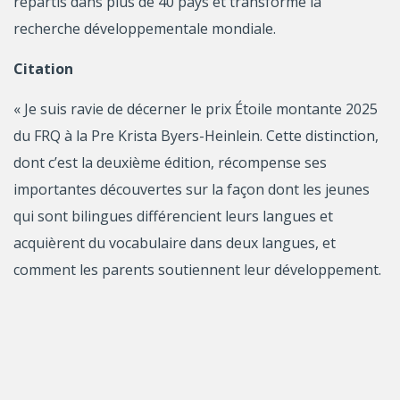
répartis dans plus de 40 pays et transforme la
recherche développementale mondiale.
Citation
« Je suis ravie de décerner le prix Étoile montante 2025
du FRQ à la Pre Krista Byers-Heinlein. Cette distinction,
dont c’est la deuxième édition, récompense ses
importantes découvertes sur la façon dont les jeunes
qui sont bilingues différencient leurs langues et
acquièrent du vocabulaire dans deux langues, et
comment les parents soutiennent leur développement.
Les membres du jury ont été impressionnés non
seulement par la qualité de ses recherches, mais aussi
par l’impact de son travail sur la société. Sa contribution
à son domaine de recherche et sa capacité à partager