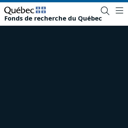
Passer
Passer
au
au
Fonds de recherche du Québec
contenu
pied
principal
de
page