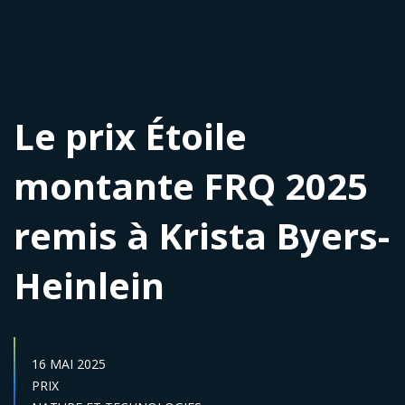
Le prix Étoile
montante FRQ 2025
remis à Krista Byers-
Heinlein
DATE DE PUBLICATION :
16 MAI 2025
Catégories :
PRIX