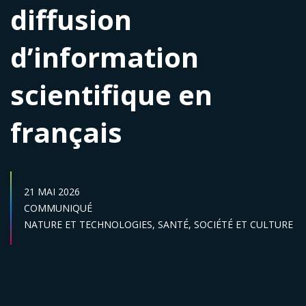
diffusion
d’information
scientifique en
français
DATE DE PUBLICATION :
21 MAI 2026
Catégories :
COMMUNIQUÉ
Secteur :
NATURE ET TECHNOLOGIES,
SANTÉ,
SOCIÉTÉ ET CULTURE