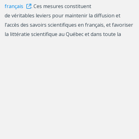
français
. Ces mesures constituent
de véritables leviers pour maintenir la diffusion et
l’accès des savoirs scientifiques en français, et favoriser
la littératie scientifique au Québec et dans toute la
francophonie.
« Promouvoir la science en français n’équivaut
pas à combattre la science en anglais. Il s’agit au contraire
d’identifier et d’encourager des approches
concrètes pour accroître la découvrabilité des contenus
scientifiques en français et garantir la pérennité du
français dans le champ scientifique. Je tiens à saluer le
travail du Groupe consultatif, qui propose des
mesures tangibles au Gouvernement du
Canada pour assurer l’avenir des sciences en français tant