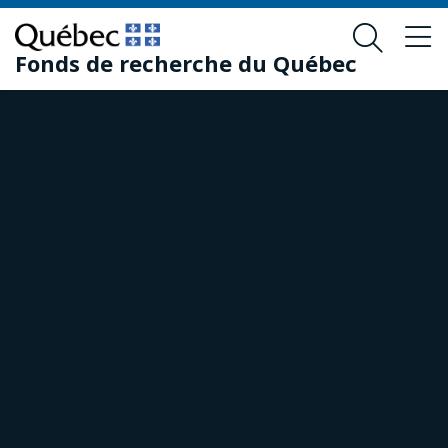
Passer
Passer
au
au
Fonds de recherche du Québec
contenu
pied
principal
de
page