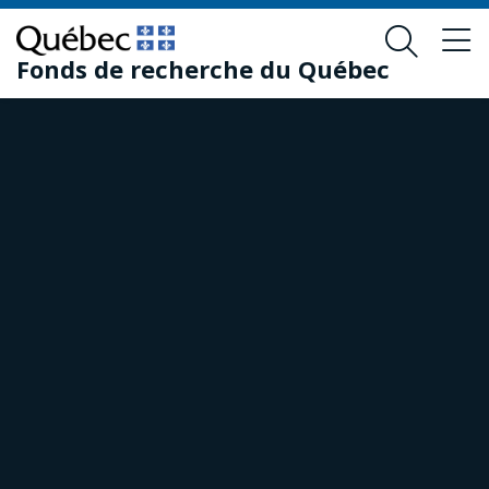
Passer
Passer
au
au
Fonds de recherche du Québec
contenu
pied
principal
de
page