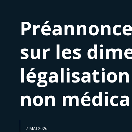
Préannonce
sur les dim
légalisation
non médical
DATE DE PUBLICATION :
7 MAI 2026