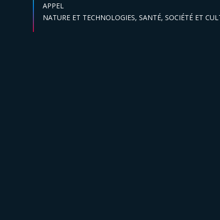
Catégories :
APPEL
Secteur :
NATURE ET TECHNOLOGIES,
SANTÉ,
SOCIÉTÉ ET CU