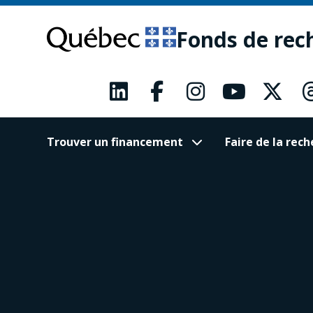
Passer
Passer
au
au
Fonds de rec
contenu
pied
principal
de
page
Trouver un financement
Faire de la re