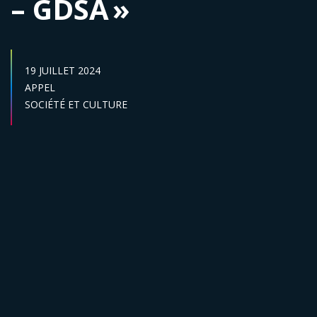
– GDSA »
DATE DE PUBLICATION :
19 JUILLET 2024
Catégories :
APPEL
Secteur :
SOCIÉTÉ ET CULTURE