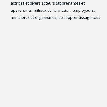
actrices et divers acteurs (apprenantes et
apprenants, milieux de formation, employeurs,
ministères et organismes) de l’apprentissage tout
au long de la vie
Développer les moyens et les outils nécessaires
pour soutenir l’apprentissage tout au long de la vie
Objectifs d’intervention :
Inclusion sociale, équité, bien-être et qualité de vie
Innovation et progrès technologique
Adaptabilité économique et professionnelle
Transférabilité des compétences, écosystème et
arrimage