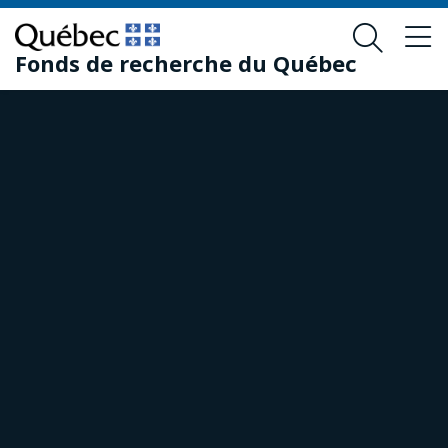
Passer
Passer
au
au
Fonds de recherche du Québec
contenu
pied
principal
de
page