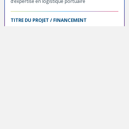
d’expertise en logistique portuaire
TITRE DU PROJET / FINANCEMENT
Développement d’une nouvelle méthode de
quantification des GES en milieu portuaire : un
outil pour décarboner les ports du Québec
595 941 $
Citations
« Je félicite sincèrement l’équipe récompensée pour
l’excellence de son projet et son engagement envers la
décarbonation du secteur portuaire. Grâce à des
collaborations actives entre la communauté de la recherche