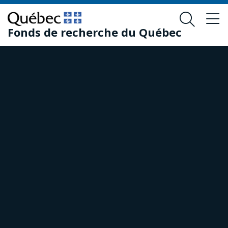
Passer
Passer
au
au
Fonds de recherche du Québec
contenu
pied
principal
de
page