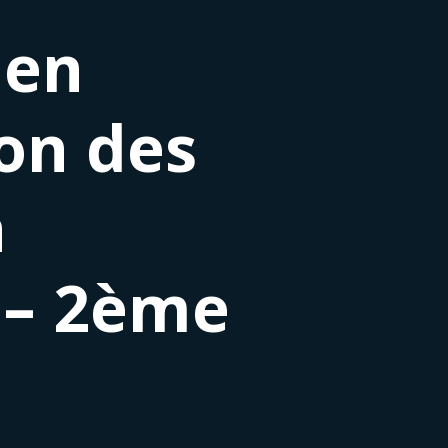
 en
ion des
n
 – 2ème