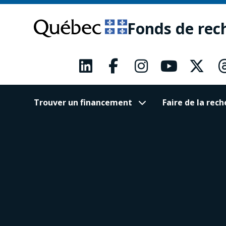
Passer
Passer
au
au
Fonds de rec
contenu
pied
principal
de
page
Trouver un financement
Faire de la re