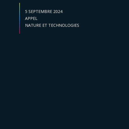
DATE DE PUBLICATION :
5 SEPTEMBRE 2024
Catégories :
APPEL
Secteur :
NATURE ET TECHNOLOGIES