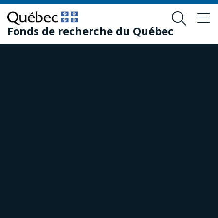
Passer
Passer
au
au
Fonds de recherche du Québec
contenu
pied
principal
de
page