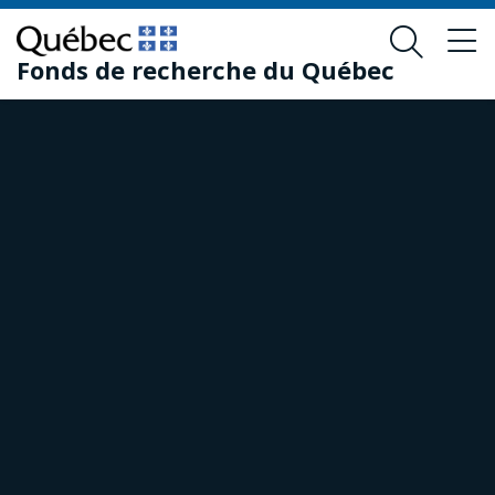
Passer
Passer
au
au
Fonds de recherche du Québec
contenu
pied
principal
de
page