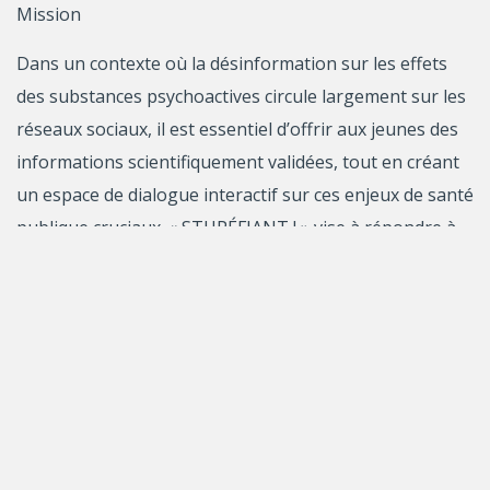
Mission
Dans un contexte où la désinformation sur les effets
des substances psychoactives circule largement sur les
réseaux sociaux, il est essentiel d’offrir aux jeunes des
informations scientifiquement validées, tout en créant
un espace de dialogue interactif sur ces enjeux de santé
publique cruciaux. « STUPÉFIANT ! » vise à répondre à
ce besoin en donnant un accès direct et vulgarisé aux
dernières avancées de la recherche sur les effets des
substances sur le cerveau et la santé mentale.
S’appuyant sur des vox pop en milieu festif et des
explications scientifiques mises en animation, ce projet
vise à sensibiliser les 15-34 ans, tout en initiant à la
démarche scientifique en les encourageant à vérifier les