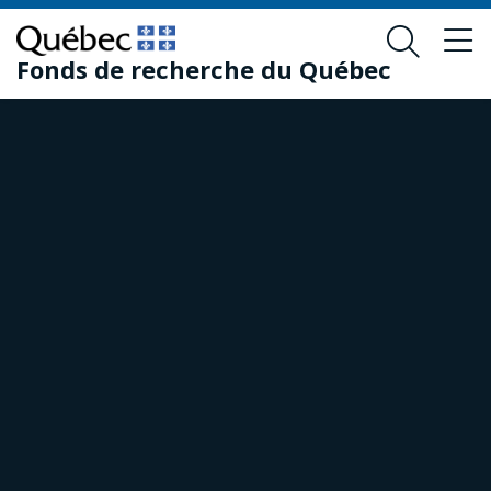
Passer
Passer
au
au
Fonds de recherche du Québec
contenu
pied
principal
de
page