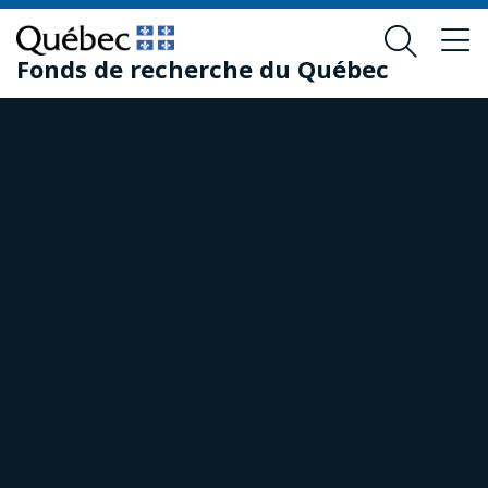
Passer
Passer
au
au
Fonds de recherche du Québec
contenu
pied
principal
de
page