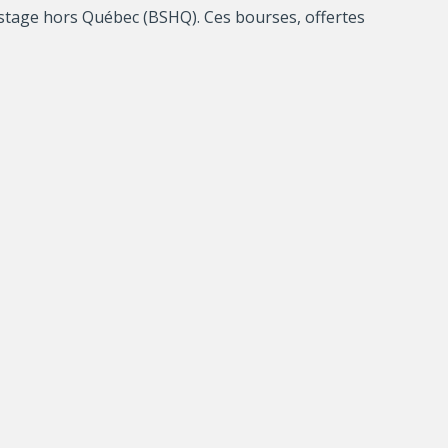
stage hors Québec (BSHQ). Ces bourses, offertes
a recherche et l’acquisition d’une expérience de
organisations des secteurs public, parapublic et
et activités en accueillant des personnes en
nte en vue d’élargir le réseau scientifique et
uter une plus-value à la formation universitaire et
u
, toutes les chances de succès dans cette
ponible sur la page Résultats de concours 2021-