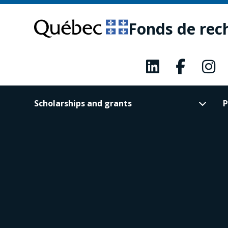
Skip
Skip
to
to
Fonds de rec
main
footer
content
Scholarships and grants
P