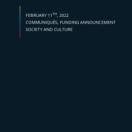
PUBLISH DATE :
TH
FEBRUARY 11
, 2022
Categories :
COMMUNIQUÉS,
FUNDING ANNOUNCEMENT
Sector :
SOCIETY AND CULTURE