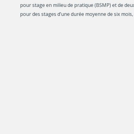
pour stage en milieu de pratique (BSMP) et de de
pour des stages d’une durée moyenne de six mois, 
Par son programme BSMP, le FRQSC souhaite stimuler
travail en milieu de pratique. Ces stages visent à fa
privé ainsi qu’à soutenir les milieux de pratique da
formation de recherche à la maîtrise ou au doctora
Par son programme BSHQ, le FRQSC vise à encourager
d’enrichir le cheminement intellectuel au contact de
à favoriser les échanges scientifiques et l’ouvertu
Le FRQSC souhaite aux nouveaux récipiendaires, do
expérience et espère ainsi contribuer à l’enrichi
Pour de plus amples détails, nous vous invitons à 
2022.