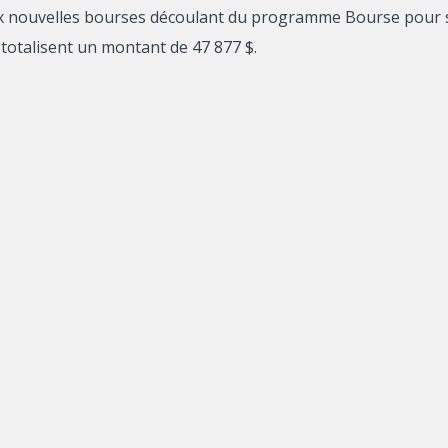
ux nouvelles bourses découlant du programme Bourse pour 
totalisent un montant de 47 877 $.
 l’intérêt pour l’application des connaissances issues de l
voriser la collaboration entre le milieu universitaire et les 
ns leur effort d’intégrer la recherche dans leurs opérations 
t.
 la mobilité nationale et internationale de la relève étudia
 différentes traditions de recherche. Ces stages visent à ajo
re à de nouvelles perspectives de recherche.
nt le nom et le milieu de stage apparaissent dans
ce tablea
ssement de leur programme de formation.
consulter notre
Répertoire des offres de financement
dis