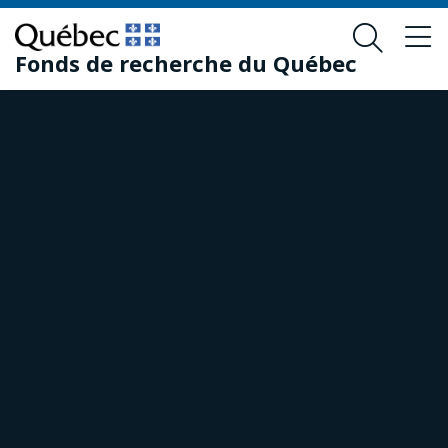
Skip
Skip
to
to
Fonds de recherche du Québec
main
footer
content