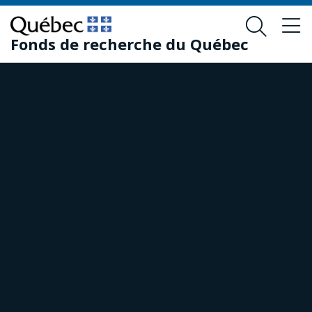
Skip
Skip
to
to
Fonds de recherche du Québec
main
footer
content