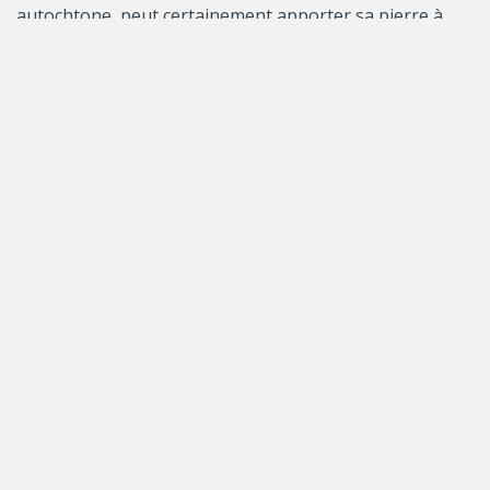
autochtone, peut certainement apporter sa pierre à
l’édifice de la réconciliation à venir.
Follow us on