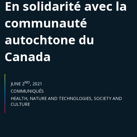
En solidarité avec la
communauté
autochtone du
Canada
PUBLISH DATE :
ND
JUNE 2
, 2021
Categories :
COMMUNIQUÉS
Sector :
HEALTH,
NATURE AND TECHNOLOGIES,
SOCIETY AND
CULTURE