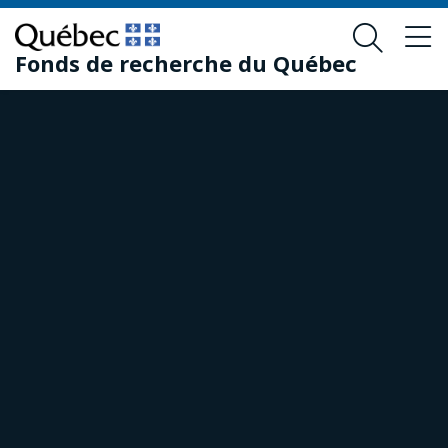
Skip
Skip
to
to
Fonds de recherche du Québec
main
footer
content