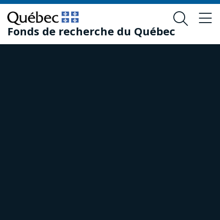
Skip
Skip
to
to
Fonds de recherche du Québec
main
footer
content