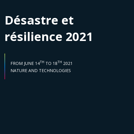
Désastre et
résilience 2021
START DATE :
END DATE :
TH
TH
FROM
JUNE 14
TO
18
2021
Sector :
NATURE AND TECHNOLOGIES