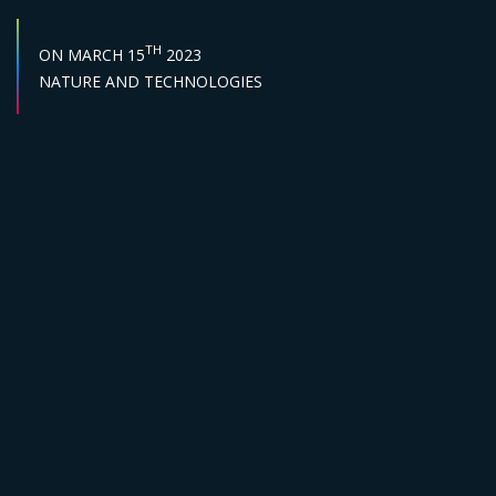
START DATE :
TH
ON
MARCH 15
2023
Sector :
NATURE AND TECHNOLOGIES