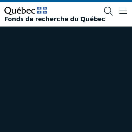
Skip
Skip
to
to
Fonds de recherche du Québec
main
footer
content