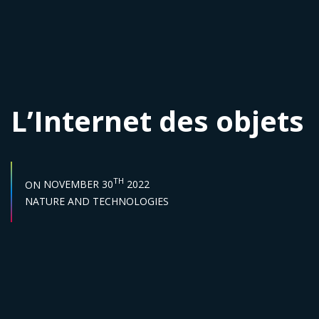
L’Internet des objets
START DATE :
TH
ON
NOVEMBER 30
2022
Sector :
NATURE AND TECHNOLOGIES