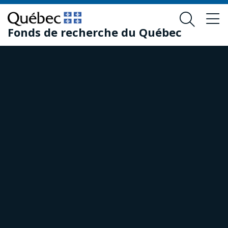
Skip
Skip
to
to
Fonds de recherche du Québec
main
footer
content