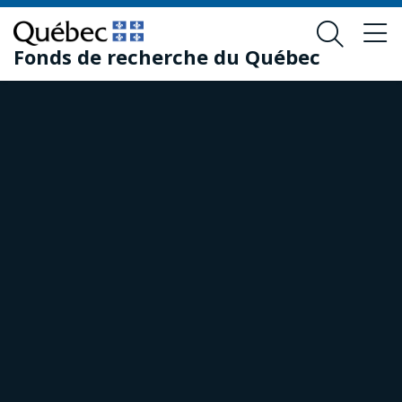
Skip
Skip
to
to
Fonds de recherche du Québec
main
footer
content