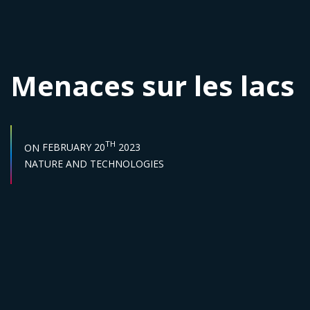
Menaces sur les lacs
START DATE :
TH
ON
FEBRUARY 20
2023
Sector :
NATURE AND TECHNOLOGIES