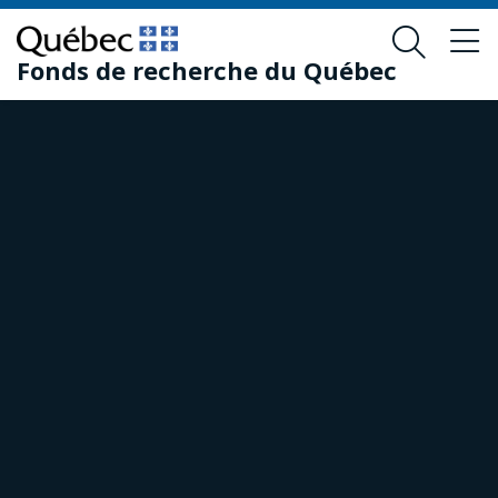
Skip
Skip
to
to
Fonds de recherche du Québec
main
footer
content