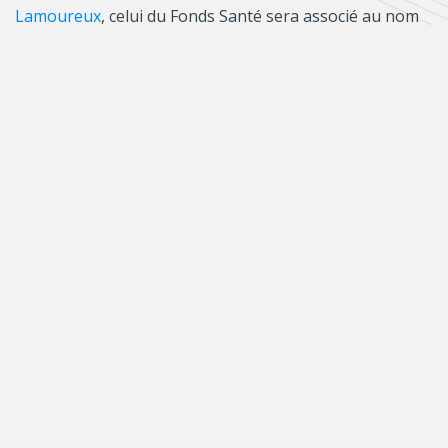
Lamoureux
, celui du Fonds Santé sera associé au nom
d’
Alice-Girard
et celui du Fonds Société et culture aura le
nom de
Louise-Dandurand
.
Lisez la lettre d’opinion du scientifique en
chef
La place du français dans les
publications scientifiques est très