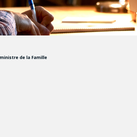
inistre de la Famille
fance : une
ciliation famille-
DÉTAILS