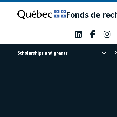
Skip
Skip
to
to
Fonds de rec
main
footer
content
Scholarships and grants
P