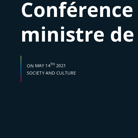
Conférence
ministre de 
START DATE :
TH
ON
MAY 14
2021
Sector :
SOCIETY AND CULTURE