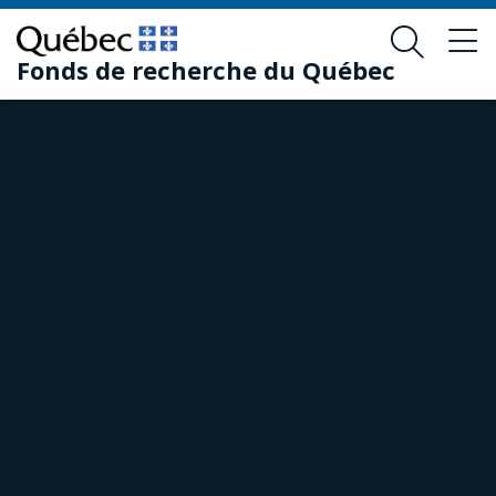
Skip
Skip
to
to
Fonds de recherche du Québec
main
footer
content