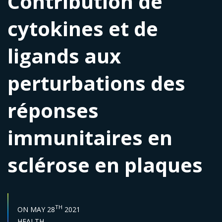
Contribution de
cytokines et de
ligands aux
perturbations des
réponses
immunitaires en
sclérose en plaques
START DATE :
TH
ON
MAY 28
2021
Sector :
HEALTH