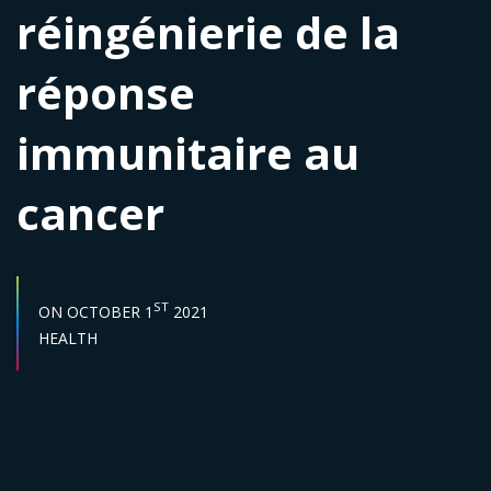
réingénierie de la
réponse
immunitaire au
cancer
START DATE :
ST
ON
OCTOBER 1
2021
Sector :
HEALTH