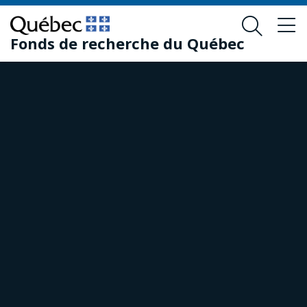
Skip
Skip
to
to
Fonds de recherche du Québec
main
footer
content