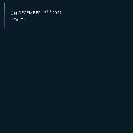
START DATE :
TH
ON
DECEMBER 15
2021
Sector :
HEALTH