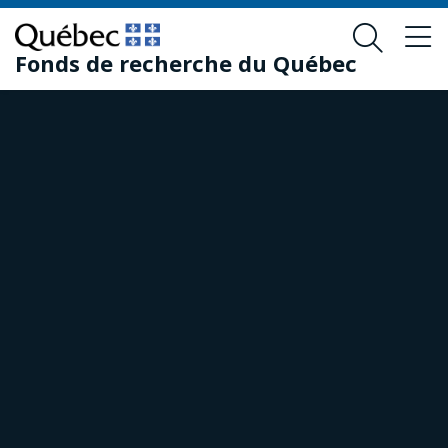
Skip
Skip
to
to
Fonds de recherche du Québec
main
footer
content