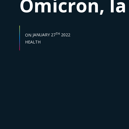
Omicron, la
START DATE :
TH
ON
JANUARY 27
2022
Sector :
HEALTH