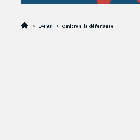
Events
Omicron, la déferlante
Causerie virtuelle gratuite du Cœur 
l’UQAM, avec la participation de 3 
Québécois COVID – Pandémie, mis en 