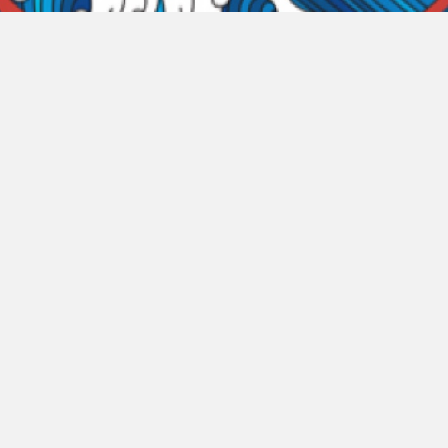
des sciences de
membres du Réseau
DÉTAILS
place par les FRQ
Follow us on