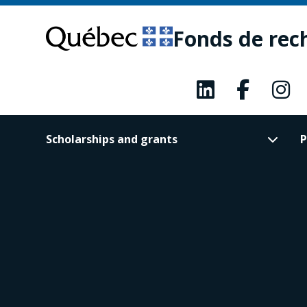
Skip
Skip
to
to
Fonds de rec
main
footer
content
Scholarships and grants
P