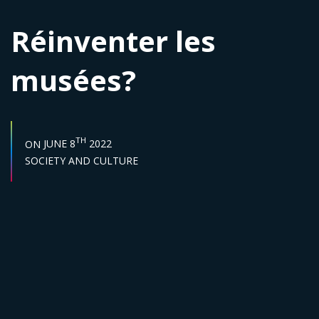
Réinventer les
musées?
START DATE :
TH
ON
JUNE 8
2022
Sector :
SOCIETY AND CULTURE