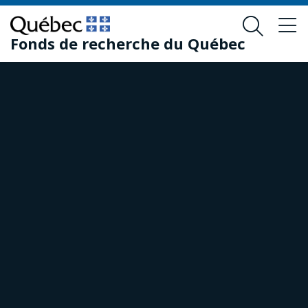
Skip
Skip
to
to
Fonds de recherche du Québec
main
footer
content