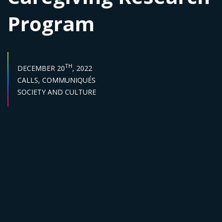
Program
PUBLISH DATE :
TH
DECEMBER 20
, 2022
Categories :
CALLS,
COMMUNIQUÉS
Sector :
SOCIETY AND CULTURE