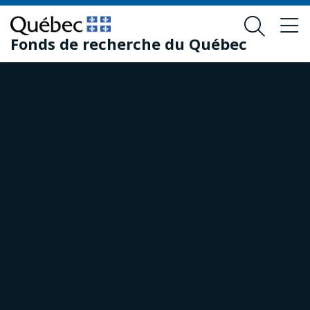
Skip
Skip
to
to
Fonds de recherche du Québec
main
footer
content