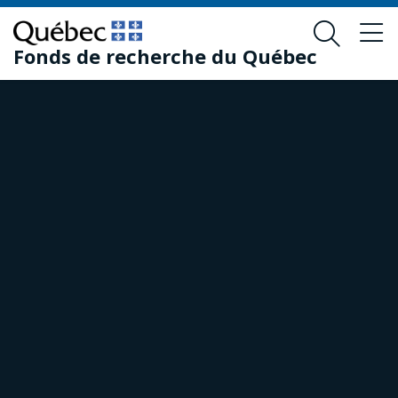
Skip
Skip
to
to
Fonds de recherche du Québec
main
footer
content